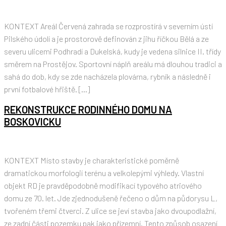
KONTEXT Areál Červená zahrada se rozprostírá v severním ústí
Pilského údolí a je prostorově definován z jihu říčkou Bělá a ze
severu ulicemi Podhradí a Dukelská, kudy je vedena silnice II. třídy
směrem na Prostějov. Sportovní náplň areálu má dlouhou tradici a
sahá do dob, kdy se zde nacházela plovárna, rybník a následně i
první fotbalové hřiště. […]
REKONSTRUKCE RODINNÉHO DOMU NA
BOSKOVICKU
KONTEXT Místo stavby je charakteristické poměrně
dramatickou morfologií terénu a velkolepými výhledy. Vlastní
objekt RD je pravděpodobně modifikací typového atriového
domu ze 70. let. Jde zjednodušeně řečeno o dům na půdorysu L,
tvořeném třemi čtverci. Z ulice se jeví stavba jako dvoupodlažní,
ze zadní části pozemku pak jako přízemní. Tento způsob osazení