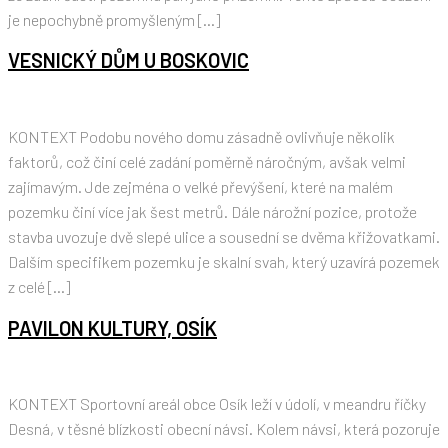
je nepochybně promyšleným […]
VESNICKÝ DŮM U BOSKOVIC
KONTEXT Podobu nového domu zásadně ovlivňuje několik
faktorů, což činí celé zadání poměrně náročným, avšak velmi
zajímavým. Jde zejména o velké převýšení, které na malém
pozemku činí více jak šest metrů. Dále nárožní pozice, protože
stavba uvozuje dvě slepé ulice a sousední se dvěma křižovatkami.
Dalším specifikem pozemku je skalní svah, který uzavírá pozemek
z celé […]
PAVILON KULTURY, OSÍK
KONTEXT Sportovní areál obce Osík leží v údolí, v meandru říčky
Desná, v těsné blízkosti obecní návsi. Kolem návsi, která pozoruje