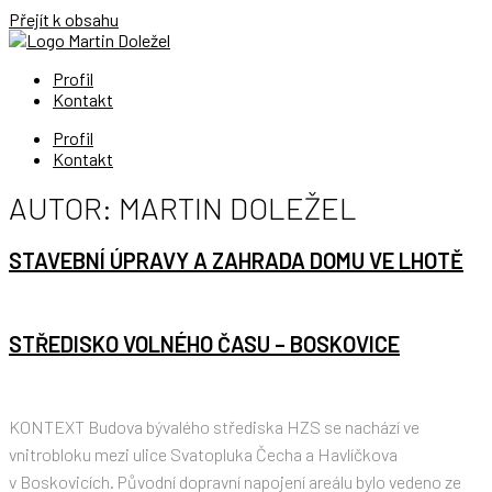
Přejít k obsahu
Profil
Kontakt
Profil
Kontakt
AUTOR:
MARTIN DOLEŽEL
STAVEBNÍ ÚPRAVY A ZAHRADA DOMU VE LHOTĚ
STŘEDISKO VOLNÉHO ČASU – BOSKOVICE
KONTEXT Budova bývalého střediska HZS se nachází ve
vnitrobloku mezi ulice Svatopluka Čecha a Havlíčkova
v Boskovicích. Původní dopravní napojení areálu bylo vedeno ze