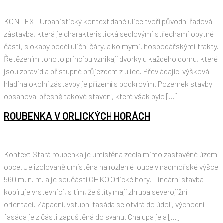
KONTEXT Urbanistický kontext dané ulice tvoří původní řadová
zástavba, která je charakteristická sedlovými střechami obytné
části, s okapy podél uliční čáry, a kolmými, hospodářskými trakty.
Řetězením tohoto principu vznikají dvorky u každého domu, které
jsou zpravidla přístupné průjezdem z ulice. Převládající výšková
hladina okolní zástavby je přízemí s podkrovím. Pozemek stavby
obsahoval přesně takové stavení, které však bylo […]
ROUBENKA V ORLICKÝCH HORÁCH
Kontext Stará roubenka je umístěna zcela mimo zastavěné území
obce. Je izolovaně umístěna na rozlehlé louce v nadmořské výšce
560 m. n. m. a je součástí CHKO Orlické hory. Lineární stavba
kopíruje vrstevnici, s tím, že štíty mají zhruba severojižní
orientaci. Západní, vstupní fasáda se otvírá do údolí, východní
fasáda je z části zapuštěná do svahu. Chalupa je a […]