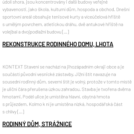
údolí shora, jsou koncentrovány i další budovy veřejné
vybavenosti, jako škola, kulturní dům, hospoda a obchod. Dnešní
sportovní areál obsahuje tenisové kurty a víceúčelová hřiště
s umělým povrchem, atletickou dráhu, dvě antukové hřiště na
volejbal a dvojpodlažní budovu […]
REKONSTRUKCE RODINNÉHO DOMU, LHOTA
KONTEXT Stavení se nachází na jihozápadním okraji obce a je
součástí původní vesnické zástavby. Jižní štít navazuje na
sousední rodinný dům, severní štít je volný, protože v tomto místě
je uliční čára přerušena úzkou zahradou. Stavba je tvořena dvěma
hmotami. Podél ulice je umístěna hlavní, obytná hmota
s průjezdem. Kolmo k ní je umístěna nízká, hospodářská část
s chlívy […]
RODINNÝ DŮM, STRÁŽNICE