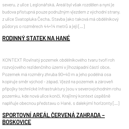
severu, z ulice Legionářská. Areál byl však rozdělen a nyní je
budova přístupná pouze podružným vjezdem z východní strany,
z ulice Svatopluka Čecha. Stavba jako taková má obdélníkový
půdorys o rozměrech 44×14 metrů a její […]
RODINNÝ STATEK NA HANÉ
KONTEXT Rovinatý pozemek obdélníkového tvaru tvoří roh
rozvojového rezidenčního území v jihozápadní části obce.
Pozemek má rozměry zhruba 90×40 m a jeho podélná osa
kopíruje směr východ – západ. Vjezd na pozemek a zároveň
přípojky technické infrastruktury jsou v severovýchodním rohu
pozemku, kde nová ulice končí. Krajinný kontext úspěšně
naplňuje obecnou představu o Hané, s dalekými horizonty […]
SPORTOVNÍ AREÁL ČERVENÁ ZAHRADA –
BOSKOVICE