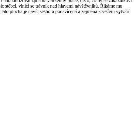
 charakterizoval způsob Markétiny práce, něco, co by se zákazníkovi
síc stébel, vlnící se trávník nad hlavami návštěvníků. Říkáme mu
tato plocha je navíc seshora podsvícená a zejména k večeru vytváří