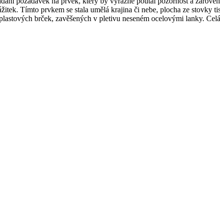
dání požadavek na prvek, který by výrazně poutal pozornost a zároveň
žitek. Tímto prvkem se stala umělá krajina či nebe, plocha ze stovky ti
 plastových brček, zavěšených v pletivu neseném ocelovými lanky. Celá 