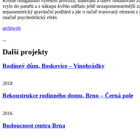
Kromě obligátního vyřešení provozu, materiálů a barev obsahovalo za
vrylo do paměti a z nákupu květin udělalo ještě nezapomenutelnější zá
neparametrický gravitační podhled a jde o ručně tvarovaný element z
značně psychedelický efekt.
archiweb
Další projekty
Rodinný dům, Boskovice – Vinohrádky
2018
Rekonstrukce rodinného domu, Brno – Černá pole
2016
Budoucnost centra Brna