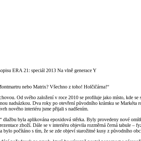
asopisu ERA 21: speciál 2013 Na vlně generace Y
ontmartru nebo Matrix? Všechno z toho! Holčičárna!“
ovou. Od svého založení v roce 2010 se profiluje jako místo, kde se s
značnou nadsázkou. Dva roky po otevření původního krámku se Markéta r
vrh nového interiéru jsme přijali s nadšením.
 dlažbu byla aplikována epoxidová stěrka. Byly provedeny nové omítky
zentace zboží. Dále se v interiéru objevila rozměrná černá tabule – f
a bylo počítáno s tím, že se zde objeví starožitné kusy z původního ob