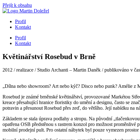
Přejít k obsahu
Profil
Kontakt
Profil
Kontakt
Květinářství Rosebud v Brně
2012 / realizace / Studio Archanti – Martin Daněk / publikováno v č
„Dílna nebo showroom? Art nebo kýč? Disco nebo punk? Amélie z M
Rosebud je známé brněnské květinářství, provozované Markétou Střech
kreace přesahující hranice floristiky do umění a designu, často se 
potravin a přesunout Rosebud přes zeď, do většího. Její nabídku na ná
Základem se stala úprava podlahy a stropu. Na původní „tlačenkovou“
opatřena OSB předstěnou s rastrem konzol pro možnost proměnlivé pre
mobilní prodejní pult. Pro ostatní nábytek byl pouze vymezen prostor 