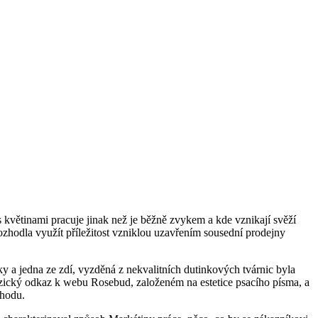
 květinami pracuje jinak než je běžně zvykem a kde vznikají svěží
ozhodla využít příležitost vzniklou uzavřením sousední prodejny
 a jedna ze zdí, vyzděná z nekvalitních dutinkových tvárnic byla
yzický odkaz k webu Rosebud, založeném na estetice psacího písma, a
chodu.